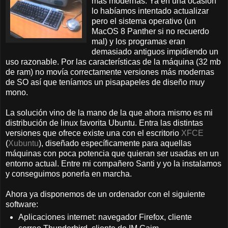
más modernas. Ya en una ocasión
lo habíamos intentado actualizar
pero el sistema operativo (un
MacOS 8 Panther si no recuerdo
mal) y los programas eran
demasiado antiguos impidiendo un
uso razonable. Por las características de la máquina (32 mb
de ram) no movía correctamente versiones más modernas
de SO así que teníamos un pisapapeles de diseño muy
mono.
La solución vino de la mano de la que ahora mismo es mi
distribución de linux favorita Ubuntu. Entra las distintas
versiones que ofrece existe una con el escritorio
XFCE
(
Xubuntu
), diseñado específicamente para aquellas
máquinas con poca potencia que quieran ser usadas en un
entorno actual. Entre mi compañero Santi y yo la instalamos
y conseguimos ponerla en marcha.
Ahora ya disponemos de un ordenador con el siguiente
software:
Aplicaciones internet: navegador Firefox, cliente