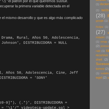
el patrón por el que queremos sustuir.
'\1'
docke
(1)
cuperar la primera variable detectada en el
fail2
(1)
(28)
e el mismo desarrollo y que es algo más complicado
google
(1)
hsdpa
(1)
(27)
l
mdadm
(1
rama, Rural, Años 50, Adolescencia,
(1)
nmap
 Johnson', DISTRIBUIDORA = NULL
(2)
prensa
r
raid
(1)
recursivo
shell
(2)
Sucesos
torrent
(2)
 Años 50, Adolescencia, Cine, Jeff
(1)
vodafo
wget
(2)
DISTRIBUIDORA = 'SONY'
w
z0-9]*), (.*)', DISTRIBUIDORA =
 = '\1'/" videoteca-update.sql >