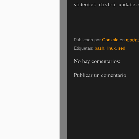
videotec-distri-update.
Publicado por
Gonzalo
en
martes
Etiquetas:
bash
,
linux
,
sed
No hay comentarios:
Publicar un comentario