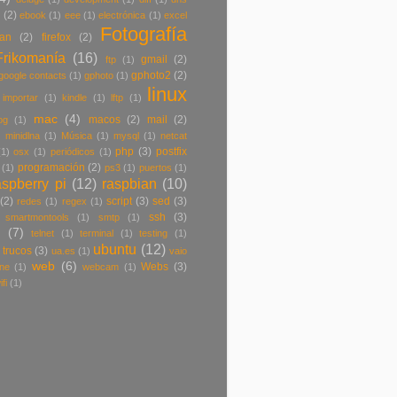
r
(2)
ebook
(1)
eee
(1)
electrónica
(1)
excel
Fotografía
ban
(2)
firefox
(2)
Frikomanía
(16)
gmail
(2)
ftp
(1)
gphoto2
(2)
google contacts
(1)
gphoto
(1)
linux
importar
(1)
kindle
(1)
lftp
(1)
mac
(4)
macos
(2)
mail
(2)
og
(1)
)
minidlna
(1)
Música
(1)
mysql
(1)
netcat
php
(3)
postfix
(1)
osx
(1)
periódicos
(1)
programación
(2)
(1)
ps3
(1)
puertos
(1)
aspberry pi
(12)
raspbian
(10)
(2)
script
(3)
sed
(3)
redes
(1)
regex
(1)
ssh
(3)
smartmontools
(1)
smtp
(1)
(7)
telnet
(1)
terminal
(1)
testing
(1)
ubuntu
(12)
trucos
(3)
ua.es
(1)
vaio
web
(6)
Webs
(3)
ne
(1)
webcam
(1)
ifi
(1)