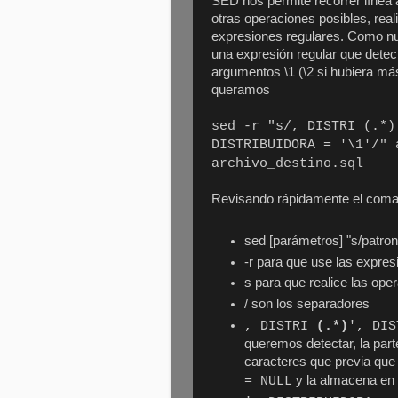
SED nos permite recorrer línea 
otras operaciones posibles, reali
expresiones regulares. Como nu
una expresión regular que dete
argumentos \1 (\2 si hubiera má
queramos
sed -r "s/, DISTRI (.*)
DISTRIBUIDORA = '\1'/" 
archivo_destino.sql
Revisando rápidamente el com
sed [parámetros] "s/patron
-r para que use las expre
s para que realice las ope
/ son los separadores
, DISTRI
(.*)
', DI
queremos detectar, la part
caracteres que previa que
y la almacena en 
= NULL