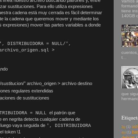
a línea nuestro archivo buscando patrones y, entre
Vamos a
formand
zar sustituciones. Para ello utiliza expresiones
tiene in
estra cadena está muy cerrada es fácil determinar
140GB co
cte la cadena que queremos mover y mediante los
s expresiones) mover las partes variables a donde
', DISTRIBUIDORA = NULL/',
archivo_origen.sql >
cuentos,
t...
ando
/sustitucion/" archivo_origen > archivo destino
siones regulares extendidas
que sigu
raciones de sustituciones
hermano
el patrón que
STRIBUIDORA = NULL
Etiquet
e en negrita detecta cualquier cadena de
 luego vaya seguida de
', DISTRIBUIDORA
adm
3g
(1)
el token \1
ba
asi
(1)
debian