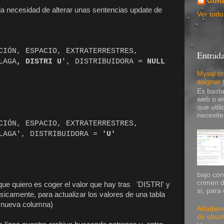
Gonz
a necesidad de alterar unas sentencias update de
Ver todo 
ÓN, ESPACIO, EXTRATERRESTRES,
Entrada
LAGA
, DISTRI U
', DISTRIBUIDORA =
NULL
Mysql cr
asignar
Es basta
web o en
que util
necesite
ÓN, ESPACIO, EXTRATERRESTRES,
LAGA', DISTRIBUIDORA =
'U'
bajo co
crimen d
que quiero es coger el valor que hay tras 'DISTRI' y
sí, para 
icamente, para actualizar los valores de una tabla
a nueva columna)
Añadiend
de ubunt