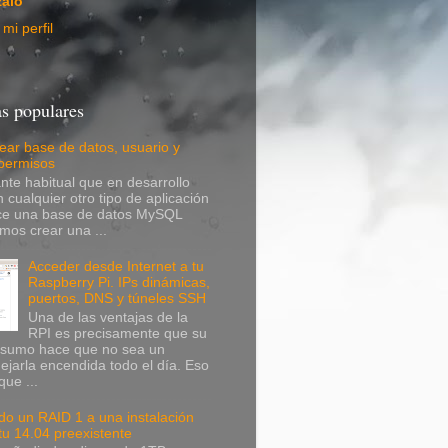
alo
mi perfil
s populares
ear base de datos, usuario y
 permisos
nte habitual que en desarrollo
 cualquier otro tipo de aplicación
ice una base de datos MySQL
mos crear una ...
Acceder desde Internet a tu
Raspberry Pi. IPs dinámicas,
puertos, DNS y túneles SSH
Una de las ventajas de la
RPI es precisamente que su
nsumo hace que no sea un
ejarla encendida todo el día. Eso
que ...
o un RAID 1 a una instalación
u 14.04 preexistente