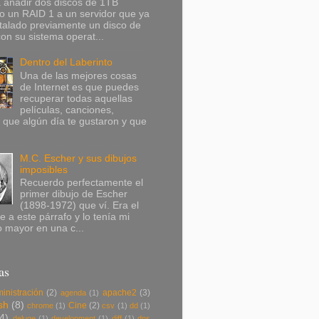
 añadir dos discos de 1TB
o un RAID 1 a un servidor que ya
stalado previamente un disco de
n su sistema operat...
Dentro del Laberinto
Una de las mejores cosas
de Internet es que puedes
recuperar todas aquellas
películas, canciones,
 que algún día te gustaron y que
M.C. Escher y sus dibujos
imposibles
Recuerdo perfectamente el
primer dibujo de Escher
(1898-1972) que ví. Era el
e a este párrafo y lo tenía mi
 mayor en una c...
as
inistración
(2)
apache2
(3)
agenda
(1)
sh
(8)
Cine
(2)
chrome
(1)
csv
(1)
dd
(1)
(4)
deluge
(1)
development
(1)
diff
(1)
dns