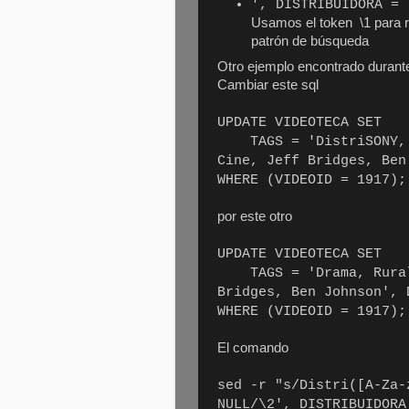
', DISTRIBUIDORA = 
Usamos el token \1 para re
patrón de búsqueda
Otro ejemplo encontrado durant
Cambiar este sql
UPDATE VIDEOTECA SET
TAGS = 'DistriSONY, D
Cine, Jeff Bridges, Ben
WHERE (VIDEOID = 1917);
por este otro
UPDATE VIDEOTECA SET
TAGS = 'Drama, Rural,
Bridges, Ben Johnson', 
WHERE (VIDEOID = 1917);
El comando
sed -r "s/Distri([A-Za-
NULL/\2', DISTRIBUIDORA