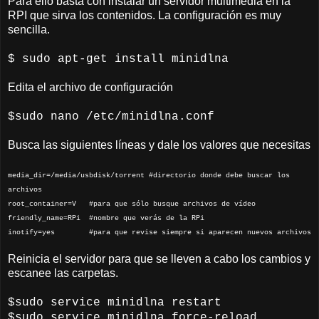
Para ello basta con instalar un servidor multimedia en la
RPI que sirva los contenidos. La configuración es muy
sencilla.
$ sudo apt-get install minidlna
Edita el archivo de configuración
$sudo nano /etc/minidlna.conf
Busca las siguientes líneas y dale los valores que necesitas
media_dir=/media/usbdisk/torrent #directorio donde debe buscar los
archivos
root_container=V #para que sólo busque archivos de vídeo
friendly_name=RPi #nombre que verás de la RPi
inotify=yes #para que revise siempre si aparecen nuevos archivos
Reinicia el servidor para que se lleven a cabo los cambios y
escanee las carpetas.
$sudo service minidlna restart
$sudo service minidlna force-reload