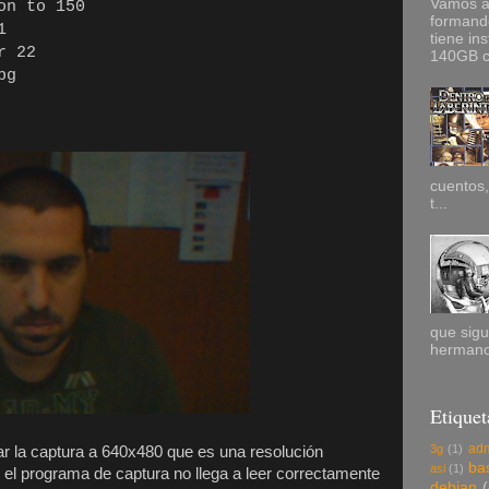
Vamos a
on to 150
formand
1
tiene in
or 22
140GB co
pg
cuentos,
t...
que sigu
hermano
Etiquet
adm
3g
(1)
r la captura a 640x480 que es una resolución
ba
asi
(1)
 el programa de captura no llega a leer correctamente
debian