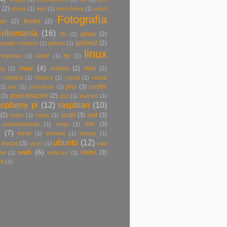
r
(2)
ebook
(1)
eee
(1)
electrónica
(1)
excel
Fotografía
ban
(2)
firefox
(2)
Frikomanía
(16)
gmail
(2)
ftp
(1)
gphoto2
(2)
google contacts
(1)
gphoto
(1)
linux
importar
(1)
kindle
(1)
lftp
(1)
mac
(4)
macos
(2)
mail
(2)
og
(1)
)
minidlna
(1)
Música
(1)
mysql
(1)
netcat
php
(3)
postfix
(1)
osx
(1)
periódicos
(1)
programación
(2)
(1)
ps3
(1)
puertos
(1)
aspberry pi
(12)
raspbian
(10)
(2)
script
(3)
sed
(3)
redes
(1)
regex
(1)
ssh
(3)
smartmontools
(1)
smtp
(1)
(7)
telnet
(1)
terminal
(1)
testing
(1)
ubuntu
(12)
trucos
(3)
ua.es
(1)
vaio
web
(6)
Webs
(3)
ne
(1)
webcam
(1)
ifi
(1)