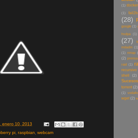
docke
(1)
fail2
(1)
(28)
google
(1)
hsdpa
(1)
(27)
l
mdadm
(1
(1)
nmap
(2)
prensa
r
raid
(1)
recursivo
shell
(2)
Sucesos
torrent
(2)
(1)
vodafo
wget
(2)
w
, enero 10, 2013
berry pi
,
raspbian
,
webcam