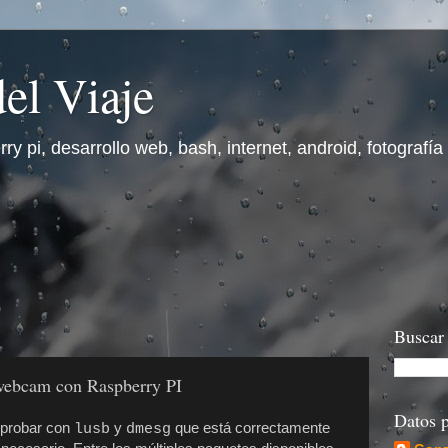
el Viaje
y pi, desarrollo web, bash, internet, android, fotografía y
Buscar 
webcam con Raspberry PI
Datos p
mprobar con
y
que está correctamente
lusb
dmesg