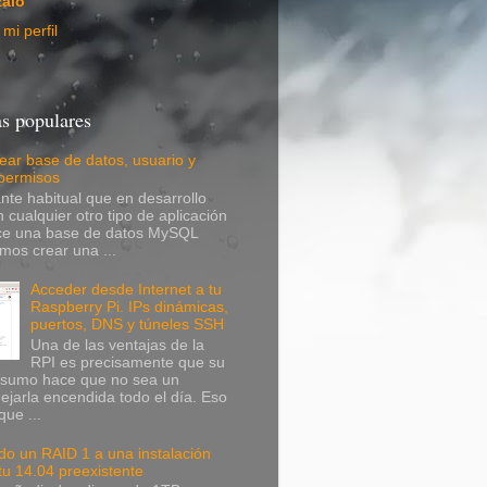
alo
mi perfil
s populares
ear base de datos, usuario y
 permisos
nte habitual que en desarrollo
 cualquier otro tipo de aplicación
ice una base de datos MySQL
mos crear una ...
Acceder desde Internet a tu
Raspberry Pi. IPs dinámicas,
puertos, DNS y túneles SSH
Una de las ventajas de la
RPI es precisamente que su
nsumo hace que no sea un
ejarla encendida todo el día. Eso
que ...
o un RAID 1 a una instalación
u 14.04 preexistente