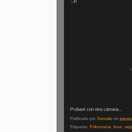
:-P
Probaré con otra cámara...
Publicado por
Gonzalo
en
jueves
Etiquetas:
Frikomanía
,
linux
,
rasp