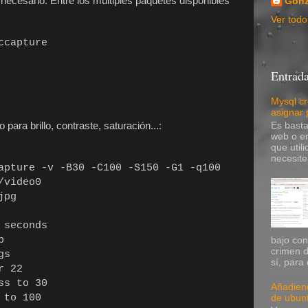
necesario. Entre los múltiples paquetes disponibles
Gonz
Ver todo 
ccapture
Entrada
Mysql cr
asignar
ara brillo, contraste, saturación...:
Es basta
web o en
que util
necesite
capture -v -B30 -C100 -S150 -G1 -q100
/video0
jpg
 seconds
p
bajo co
crimen d
gs
sí, para 
or 22
ss to 30
Añadiend
 to 100
de ubunt