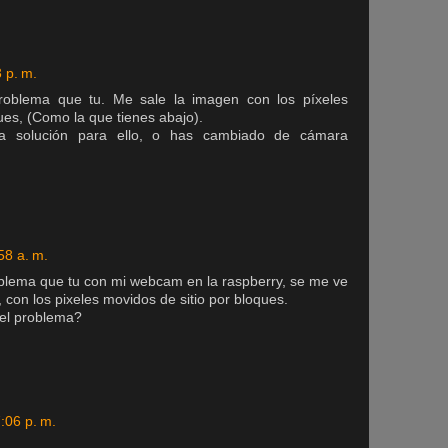
 p. m.
roblema que tu. Me sale la imagen con los píxeles
ues, (Como la que tienes abajo).
a solución para ello, o has cambiado de cámara
58 a. m.
blema que tu con mi webcam en la raspberry, se me ve
con los pixeles movidos de sitio por bloques.
 el problema?
:06 p. m.