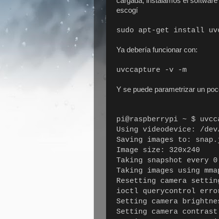
cargada, instalamos el software 
escogí
sudo apt-get install uv
Ya debería funcionar con:
uvccapture -v -m
Y se puede parametrizar un poco p
pi@raspberrypi ~ $ uvc
Using videodevice: /dev
Saving images to: snap.
Image size: 320x240
Taking snapshot every 0
Taking images using mma
Resetting camera settin
ioctl querycontrol err
Setting camera brightne
Setting camera contrast