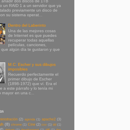
 añadir dos discos de 1TB
o un RAID 1 a un servidor que ya
stalado previamente un disco de
n su sistema operat...
Dentro del Laberinto
Una de las mejores cosas
de Internet es que puedes
recuperar todas aquellas
películas, canciones,
 que algún día te gustaron y que
M.C. Escher y sus dibujos
imposibles
Recuerdo perfectamente el
primer dibujo de Escher
(1898-1972) que ví. Era el
e a este párrafo y lo tenía mi
 mayor en una c...
as
inistración
(2)
apache2
(3)
agenda
(1)
sh
(8)
Cine
(2)
chrome
(1)
csv
(1)
dd
(1)
(4)
deluge
(1)
development
(1)
diff
(1)
dns