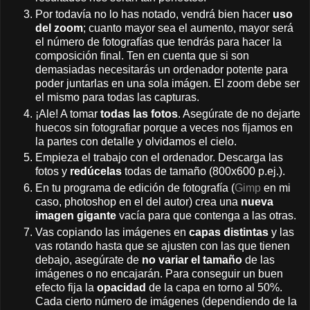
Por todavía no lo has notado, vendrá bien hacer
uso
del zoom
; cuanto mayor sea el aumento, mayor será
el número de fotografías que tendrás para hacer la
composición final. Ten en cuenta que si son
demasiadas necesitarás un ordenador potente para
poder juntarlas en una sola imágen. El zoom debe ser
el mismo para todas las capturas.
¡Ale! A tomar
todas las fotos
. Asegúrate de no dejarte
huecos sin fotografiar porque a veces nos fijamos en
la partes con detalle y olvidamos el cielo.
Empieza el trabajo con el ordenador. Descarga las
fotos y
redúcelas
todas de tamaño (800x600 p.ej.).
En tu programa de edición de fotografía (
Gimp
en mi
caso, photoshop en el del autor) crea una
nueva
imagen gigante
vacía para que contenga a las otras.
Vas copiando las imágenes en
capas distintas
y las
vas rotando hasta que se ajusten con las que tienen
debajo, asegúrate de
no variar el tamaño
de las
imágenes o no encajarán. Para conseguir un buen
efecto fija la
opacidad
de la capa en torno al 50%.
Cada cierto número de imágenes (dependiendo de la